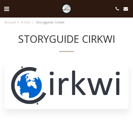
Accueil
A Voir
Storyguide Cirkwi
STORYGUIDE CIRKWI