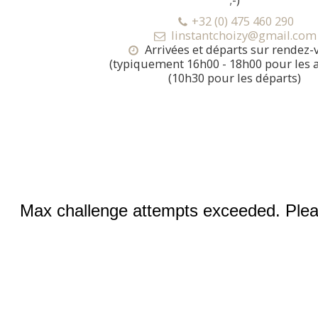
+32 (0) 475 460 290
linstantchoizy@gmail.com
Arrivées et départs sur rendez-v
(typiquement 16h00 - 18h00 pour les ar
(10h30 pour les départs)