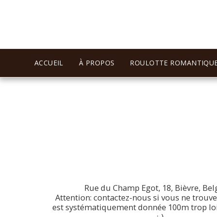
ACCUEIL
À PROPOS
ROULOTTE ROMANTIQU
Rue du Champ Egot, 18, Bièvre, Bel
Attention: contactez-nous si vous ne trouve
est systématiquement donnée 100m trop loi
;-)