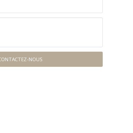
CONTACTEZ-NOUS