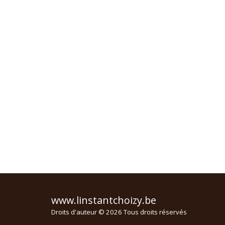
www.linstantchoizy.be
Droits d'auteur © 2026 Tous droits réservés