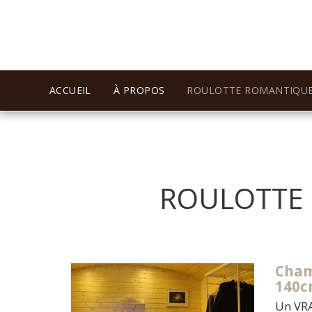
ACCUEIL
À PROPOS
ROULOTTE ROMANTIQU
ROULOTTE 
Cham
140
Un VRA